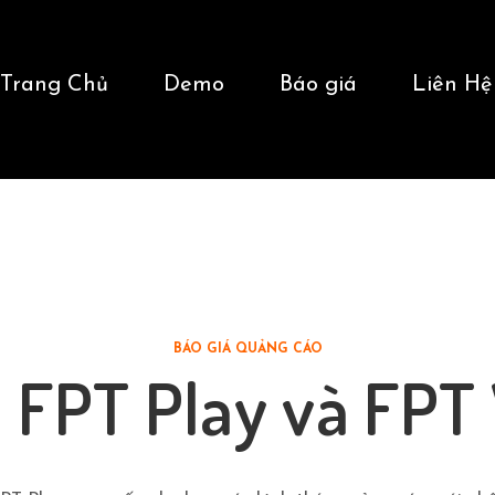
Trang Chủ
Demo
Báo giá
Liên Hệ
BÁO GIÁ QUẢNG CÁO
 FPT Play và FPT 