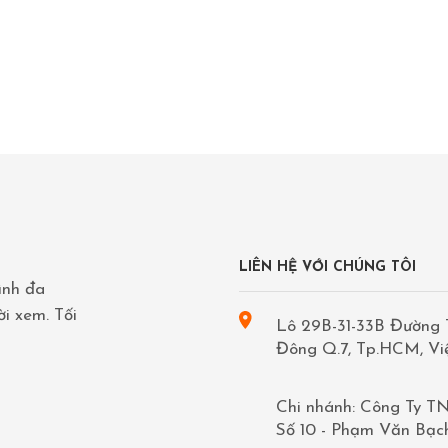
LIÊN HỆ VỚI CHÚNG TÔI
ình đa
ời xem. Tối
Lô 29B-31-33B Đường 
Đông Q.7, Tp.HCM, V
Chi nhánh: Công Ty TN
Số 10 - Phạm Văn Bạc