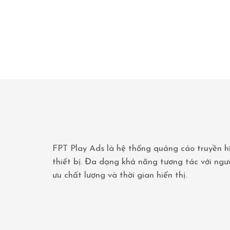
s
,
p
l
e
a
s
e
,
t
e
l
FPT Play Ads là hệ thống quảng cáo truyền h
l
thiết bị. Đa dạng khả năng tương tác với ngư
u
ưu chất lượng và thời gian hiển thị.
s
a
b
o