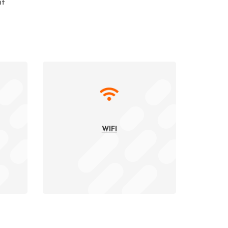
ất
WIFI